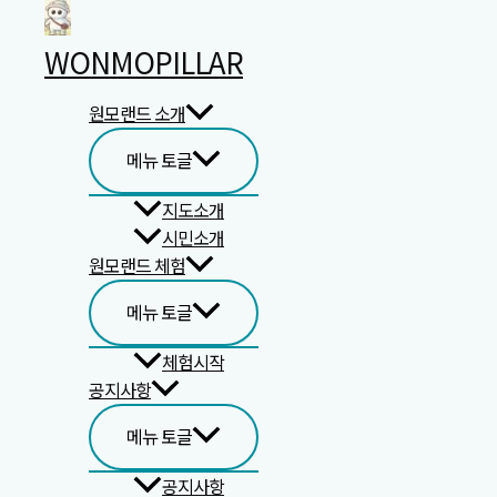
콘텐츠로 건너뛰기
WONMOPILLAR
원모랜드 소개
자유게시판
메뉴 토글
지도소개
번호
시민소개
원모랜드 체험
4
모험가 여
메뉴 토글
3
체험시작
2
공지사항
메뉴 토글
공지사항