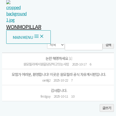
콘텐츠로 건너뛰기
WONMOPILLAR
자유게시판
MAIN MENU
검색
논란 해명하세요
[
1
]
원모필라에서원을담당하고잇는사람
2025-10-17
6
모험가 여러분, 환영합니다! 이곳은 원모필라 공식 자유게시판입니다.
ointilj2
2025-10-22
7
감사합니다.
firstguy
2025-10-11
10
글쓰기